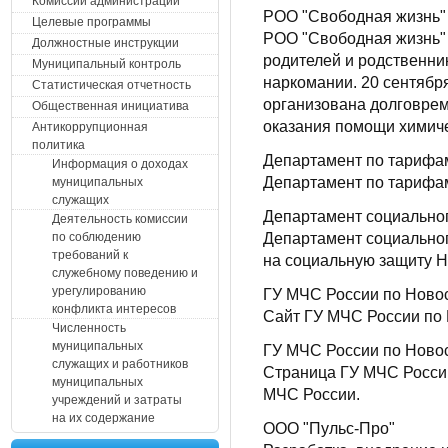
Комиссии администрации
РОО "Свободная жизнь"
Целевые программы
РОО "Свободная жизнь" 
Должностные инструкции
родителей и родственни
Муниципальный контроль
наркомании. 20 сентября
Статистическая отчетность
организована долговре
Общественная инициатива
оказания помощи химиче
Антикоррупционная
политика
Департамент по тарифа
Информация о доходах
Департамент по тарифа
муниципальных
служащих
Департамент социальног
Деятельность комиссии
Департамент социальног
по соблюдению
требований к
на социальную защиту Н
служебному поведению и
урегулированию
ГУ МЧС России по Ново
конфликта интересов
Сайт ГУ МЧС России по 
Численность
муниципальных
ГУ МЧС России по Ново
служащих и работников
Страница ГУ МЧС России
муниципальных
МЧС России.
учреждений и затраты
на их содержание
ООО "Пульс-Про"