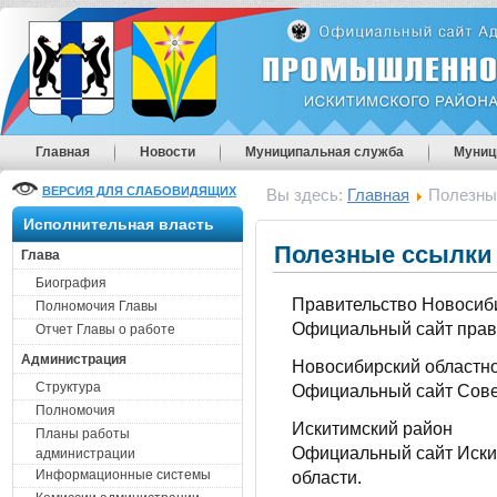
Главная
Новости
Муниципальная служба
Муниц
ВЕРСИЯ ДЛЯ СЛАБОВИДЯЩИХ
Вы здесь:
Главная
Полезны
Исполнительная власть
Полезные ссылки
Глава
Биография
Правительство Новосиб
Полномочия Главы
Официальный сайт прав
Отчет Главы о работе
Администрация
Новосибирский областно
Структура
Официальный сайт Совет
Полномочия
Искитимский район
Планы работы
Официальный сайт Иски
администрации
Информационные системы
области.